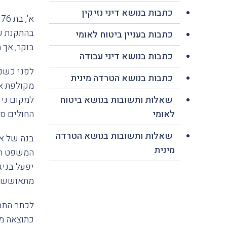
כתבות בנושא דיני נזיקין
א
בהתקנת שי
כתבות בעניין ביטוח לאומי
בוקר, אך ה
כתבות בנושא דיני עבודה
לפני כשנת
כתבות בנושא הטרדה מינית
מקולפת אך
שאלות ותשובות בנושא ביטוח
למקום ניי
לאומי
החולים סו
שאלות ותשובות בנושא הטרדה
בנה של א'
מינית
המשפט השל
יפעל בניג
מתאוששים
לכתב התבי
כתוצאה מא