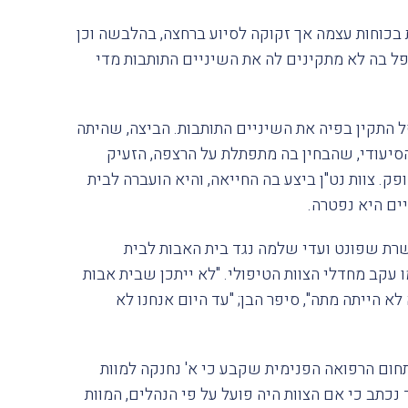
וכלת בכוחות עצמה אך זקוקה לסיוע ברחצה, בהלבשה וכן
פל בה לא מתקינים לה את השיניים התותבות מדי
 התקין בפיה את השיניים התותבות. הביצה, שהיתה
סיעודי, שהבחין בה מתפתלת על הרצפה, הזעיק
ק. צוות נט"ן ביצע בה החייאה, והיא הועברה לבית
ים היא נפטרה.
שרת שפונט ועדי שלמה נגד בית האבות לבית
עקב מחדלי הצוות הטיפולי. "לא ייתכן שבית אבות
א הייתה מתה", סיפר הבן; "עד היום אנחנו לא
חום הרפואה הפנימית שקבע כי א' נחנקה למוות
כתב כי אם הצוות היה פועל על פי הנהלים, המוות