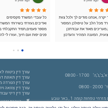
לימור יקרה ,אנחנו מודים לך ולכל צוות 
כל עובדי המשרד מקסימים 
המשרד מכל הלב על טיפולכן המסור 
בתיק.מעריכים מאוד את עבודתכן 
המקצועית, המענה המהיר והעדכון 
השוטף .תודה על ההקשבה והתמיכה 
ומעל הכל היחס החם בתקופה הלא 
פשוטה .אין ספק שעשינו את הבחירה 
הכי טובה .מאחלים שנפגש בימים 
בסיוע בהכנת תיקים לביטוח 
 ,משפחת חן .
עורך דין ביטוח לא
,ג',ה' 17:00 - 08:00
עורך דין תאונת דר
משנת 2009.
עורך דין הטרדה מי
עורך דין צוואה וי
עורך דין דיני עבוד
זרחי טפחות קומה 1 , באר שבע
הצהרת נגישות