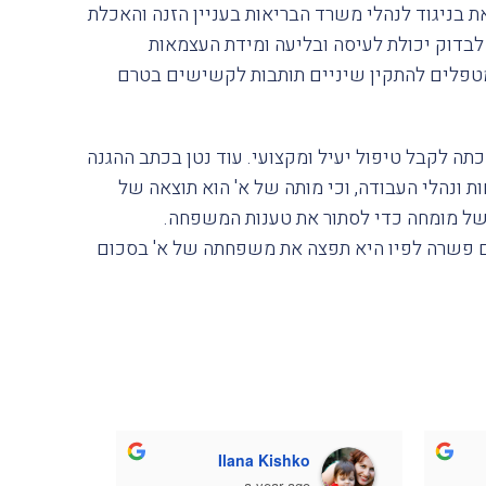
ת בניגוד לנהלי משרד הבריאות בעניין הזנה והאכלת
וסדות סיעודיים. על פי הנהלים שהופצו עוד בשנת 2007, יש לבדוק יכולת לעיסה ובליעה ומידת העצמאות
מטפלים להתקין שיניים תותבות לקשישים בטרם
ה לקבל טיפול יעיל ומקצועי. עוד נטן בכתב ההגנה
 ונהלי העבודה, וכי מותה של א' הוא תוצאה של
ת של מומחה כדי לסתור את טענות המשפחה.
ם פשרה לפיו היא תפצה את משפחתה של א' בסכום
Ilana Kishko
ב
o
a year ago