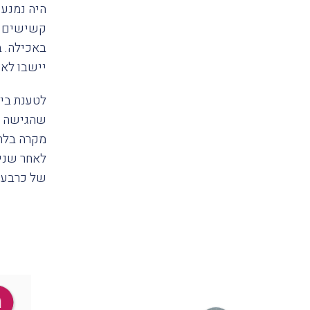
היה נמנע.
באכילה. 
יישבו לאכ
לטענת בית
שהגישה הנ
מקרה בלתי
לאחר שני
של כרבע מ
בנצ׳מלק ג׳מבר
a year ago