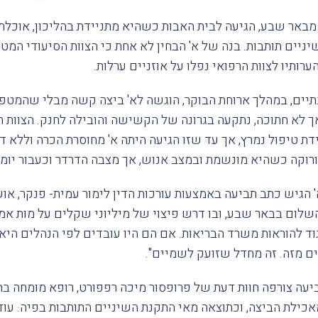
', בת 76 מבאר שבע, הגיעה לבית האבות כשהיא מתניידת בהליכון, א
ניים תותבות. בנה של א' הבחין לא אחת כי הצוות הסיעודי המט
ערותיו לצוות הרפואי נפלו על אוזניים ערלות.
יים, במהלך ארוחת הבוקר, הוגשה לא' ביצה קשה מבלי שהמטפל
 לא חתוכה, נתקעה בגרונה של הקשישה והובילה לחנק. הצוות ה
דת טיפול נמרץ, אך עד שזו הגיעה היתה א' מחוסרת הכרה וללא דופ
רוקה כשהיא מונשמת ובמצב אנוש, אך מצבה הדרדר וכעבור יומי
 הגיש כתב תביעה באמצעות עורכות הדין לימור עמית- פנקר, או
ום בבאר שבע, ובו דרש פיצוי של מיליוני שקלים על מות אמו 
וד להוראות משרד הבריאות. אם הם היו עובדים לפי הנהלים היא ל
 מזה. זה מחדל שזועק לשמיים".
עה צורפה חוות דעת של פרופסור מיכה רפפורט, רופא מומחה בת
כילת הביצה, וכתוצאה מאי התקנת השיניים התותבות בפיה. עוד נ