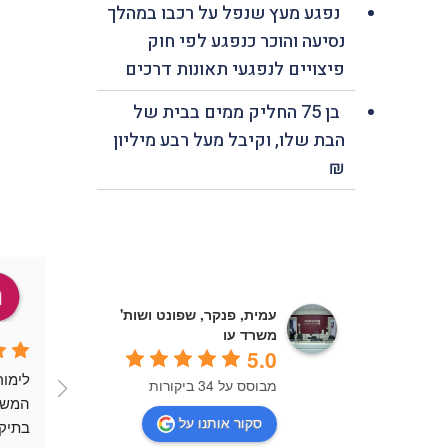
נפגע מעץ שנפל על רכבו במהלך
נסיעה והוכר כנפגע לפי חוק
פיצויים לנפגעי תאונות דרכים
בן 75 החליק ממים בבית של
הבת שלו, וקיבל מעל רבע מיליון
₪
בנצ׳מלק ג׳מבר
a year ago
עמית, פנקר, שפונט ושות'
משרד עו
5.0
משרד המעניק יחס אישי ומקצועי 
מקצועיותכם, נאמנותכם לערכים 
מבוסס על 34 ביקורות
ובפרט עו"ד לימור פנקר מקצועית 
המשפטיים והיכולת שלכם להילחם 
סקור אותנו על
אנושית ורואה את טובת הלקוח בראש 
עבור צדק מעוררים השראה.מאחל 