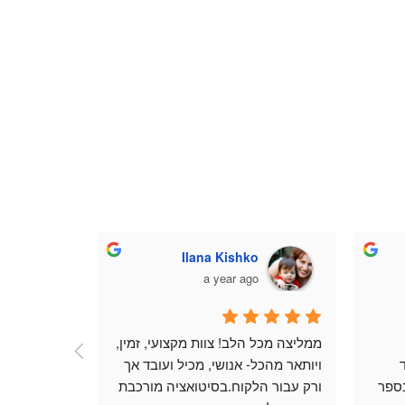
Ilana Kishko
ב
o
a year ago
ממליצה מכל הלב! צוות מקצועי, זמין, 
ואדיבים.נעזרתי בשירותי המשרד 
ויותאר מהכל- אנושי, מכיל ועובד אך 
מספר פעמים,תמיד התקבלתי בספר 
ורק עבור הלקוח.בסיטואציה מורכבת 