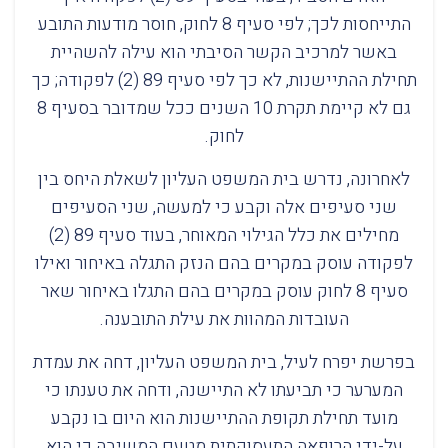
התייחסות לכך; לפי סעיף 8 לחוק, חוסר מודעות התובע
באשר למרכיב הקשר הסיבתי הוא עילה להשהיית
תחילת ההתיישנות, לא כך לפי סעיף 89 (2) לפקודה; כך
גם לא קיימת תקרת 10 השנים ככל שמדובר בסעיף 8
לחוק.
לאחרונה, נדרש בית המשפט העליון לשאלת היחס בין
שני סעיפים אלה וקבע כי למעשה, שני הסעיפים
מחילים את כלל הגילוי המאוחר, בעוד סעיף 89 (2)
לפקודה עוסק במקרים בהם הנזק התגלה באיחור ואילו
סעיף 8 לחוק עוסק במקרים בהם התגלו באיחור שאר
העובדות המהוות את עילת התובענה.
בפרשת יפרח לעיל, בית המשפט העליון, דחה את עמדת
המערער כי תביעתו לא התיישנה, ודחה את טענתו כי
מועד תחילת תקופת ההתיישנות הוא היום בו נקבע
על-ידי הרופאה התעסוקתית מטעם המשיבה כי הוא