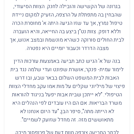
בגרונה של הקשישה והובילה לחנק. הצוות הסיעודי,
שהבחין בה מתפתלת על הרצפה, הזעיק למקום ניידת
טיפול נמרץ, אך עד שזו הגיעה היתה א' מחוסרת הכרה
וללא דופק. צוות נט"ן ביצע בה החייאה, והיא הועברה
לבית החולים סורוקה כשהיא מונשמת ובמצב אנוש, אך
מצבה הדרדר וכעבור יומיים היא נפטרה.
בנה של א' הגיש כתב תביעה באמצעות עורכות הדין
לימור עמית- פנקר, אושרת שפונט ועדי שלמה נגד בית
האבות לבית המשפט השלום בבאר שבע, ובו דרש
פיצוי של מיליוני שקלים על מות אמו עקב מחדלי הצוות
הטיפולי. "לא ייתכן שבית אבות יפעל בניגוד להוראות
משרד הבריאות. אם הם היו עובדים לפי הנהלים היא
לא הייתה מתה", סיפר הבן; "עד היום אנחנו לא
מתאוששים מזה. זה מחדל שזועק לשמיים".
לכתב התביעה צורפה חוות דעת של פרופסור מיכה