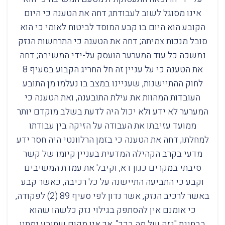
אינו מסוגל לשוב לעבודתו; דחה את הטענה כי היום
הקובע הוא היום בו קבע המוסד לביטוח לאומי כי הוא
סובל מנכות צמיתה; דחה את הטענה כי התרחשות הנזק
נמשכה כל עוד המערער הועסק על-ידי המשיבה; דחה
את הטענה כי על עניין זה חל החריג הקבוע בסעיף 8
לחוק ההתיישנות, שעניינו במצב בו נעלמו מן התובע
העובדות המהוות את עילת התובענה, ואת הטענה כי
המערער לא ידע ולא יכול היה לדעת בשלב מוקדם יותר
ממועד עזיבתו את העבודה על הזיקה בין עבודתו
למחלתו; דחה את הטענה כי בזמן הרלוונטי היה חסר ידע
מדעי בקרב הקהילה המדעית בעניין קיומו של קשר
סיבתי במקרים כגון דא, וקיבל את עמדת המשיבים
וקבע כי התביעה התיישנה על כל רכיבה, כאשר קבע
באשר לרכיב הנזק, אשר נדון לפי סעיף 89 (2) לפקודה,
כי אומנם אין להסתפק בגילוי נזק כלשהו שהוא
בבחינת "נזק של מה בכך", אך אין מקום שתובע ימתין