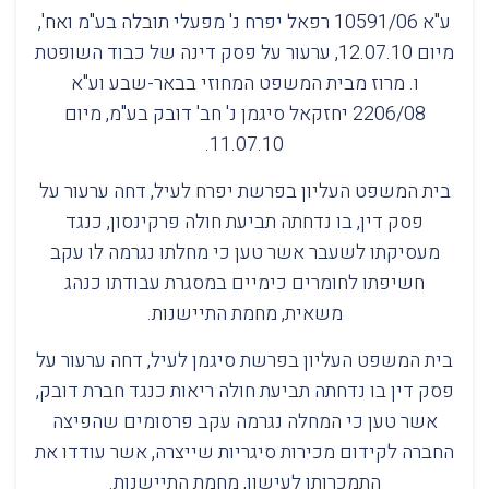
ע"א 10591/06 רפאל יפרח נ' מפעלי תובלה בע"מ ואח',
מיום 12.07.10, ערעור על פסק דינה של כבוד השופטת
ו. מרוז מבית המשפט המחוזי בבאר-שבע וע"א
2206/08 יחזקאל סיגמן נ' חב' דובק בע"מ, מיום
11.07.10.
בית המשפט העליון בפרשת יפרח לעיל, דחה ערעור על
פסק דין, בו נדחתה תביעת חולה פרקינסון, כנגד
מעסיקתו לשעבר אשר טען כי מחלתו נגרמה לו עקב
חשיפתו לחומרים כימיים במסגרת עבודתו כנהג
משאית, מחמת התיישנות.
בית המשפט העליון בפרשת סיגמן לעיל, דחה ערעור על
פסק דין בו נדחתה תביעת חולה ריאות כנגד חברת דובק,
אשר טען כי המחלה נגרמה עקב פרסומים שהפיצה
החברה לקידום מכירות סיגריות שייצרה, אשר עודדו את
התמכרותו לעישון, מחמת התיישנות.