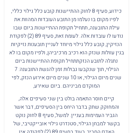
כידוע, סעיף 8 לחוק ההתיישנות קובע כלל גילוי כללי,
לפיו מקום בו נעלמו מן התובע העובדות המהוות את
עילת התובענה, תתחיל תקופת ההתיישנות ביום שבו
נודעו לו עובדות אלה. לעומת זאת, סעיף 89 (2) לפקודת
הנזיקין, קובע כלל גילוי מיוחד לעניין תובענות נזיקיות
בגין עוולות שנזק הוא רכיב מרכיביהן, ולפיו מקום בו לא
נתגלה לתובע הנזקתתחיל תקופת ההתיישנות ביום
הגילוי, תוך שנקבעו גבולות זמן להגשת התובענה: 7
שנים מיום הגילוי, או 10 שנים מיום אירוע הנזק, לפי
המוקדם מביניהם. ביום שאירע,
קיים חוסר התאמה בולט בין שני סעיפים אלה,
והמחוקק שתק בדבר היחס בין הסעיפים, דבר אשר
הגביר העמימות בעניין. למשל, סעיף 8 לחוק נוקט
בקשר למבחן הגילוי, סטנדרט גילוי אובייקטיבי, של
האדם הסביר, בעוד בסעיף 89 (2) לפקודה אין