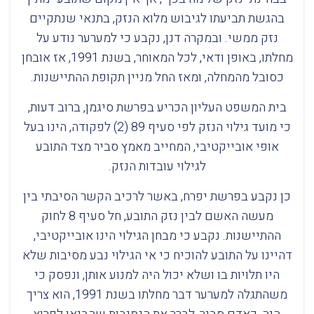
בהגשת תביעתו לגיבוש מלוא הנזק, בתנאי שנתקיים
נזק ממשי. ובמקרה דנן, נקבע כי למערער נודע על
מחלתו, באופן ודאי, לכל המאוחר, בשנת 1991, אז אובחן
כסובל מהמחלה, ומאז החל מניין תקופת ההתיישנות.
בית המשפט העליון הכריע בפרשת סיגמן, ברוב דעות,
כי מועד גילוי הנזק לפי סעיף 89 (2) לפקודה, הינו בעל
אופי אובייקטיבי, המחייב מאמץ סביר מצד התובע
לגילוי עובדות הנזק.
כן נקבע בפרשת יפרח, באשר לרכיב הקשר הסיבתי בין
מעשה האשם לבין נזק התובע, חל סעיף 8 לחוק
ההתיישנות. נקבע כי מבחן הגילוי הינו אובייקטיבי,
דהיינו על התובע להוכיח כי אי הגילוי נבע מסיבות שלא
היו תלויות בו ושלא יכול היה למנוע אותן, ונפסק כי
משהתגלה למערער דבר מחלתו בשנת 1991, הוא צריך