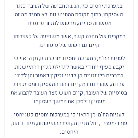
במערכת יחסים כזו, הגשת תביעה של העובד כנגד
מעסיקתו, בתוך תקופת ההתיישנות, לא תמיד מהווה
אפשרות סבירה, מחשש למקור פרנסתו.
במקרים של מחלה קשה, אשר משפיעה על כשירותו,
קיים גם חשש של פיטורים.
לעניות הח"מ, במערכת יחסים מורכבת זו, מן הראוי כי
יקבע סעיף ייחודי באשר לתחילת מניין ההתיישנות.
הדברים רלוונטיים הן לדיני נזיקין כאמור והן לדיני
עבודה, שהרי גם במקרים בהם המעסיק רומס זכויות
בסיסיות של העובד, קיים חשש מצד העובד לתבוע את
מעסיקו ולסכן את המשך העסקתו.
לעניות הח"מ, מן הראוי כי במערכות יחסים כגון יחסי
עובד-מעביד, יחל מניין תקופת ההתיישנות, מיום ניתוק
היחסים.