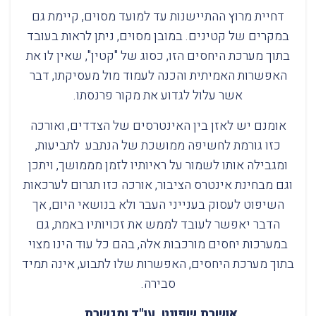
דחיית מרוץ ההתיישנות עד למועד מסוים, קיימת גם
במקרים של קטינים. במובן מסוים, ניתן לראות בעובד
בתוך מערכת היחסים הזו, כסוג של "קטין", שאין לו את
האפשרות האמיתית והכנה לעמוד מול מעסיקתו, דבר
אשר עלול לגדוע את מקור פרנסתו.
אומנם יש לאזן בין האינטרסים של הצדדים, ואורכה
כזו גורמת לחשיפה ממושכת של הנתבע לתביעות,
ומגבילה אותו לשמור על ראיותיו לזמן מממושך, ויתכן
וגם מבחינת אינטרס הציבור, אורכה כזו תגרום לערכאות
השיפוט לעסוק בענייני העבר ולא בנושאי היום, אך
הדבר יאפשר לעובד לממש את זכויותיו באמת, גם
במערכות יחסים מורכבות אלה, בהם כל עוד הינו מצוי
בתוך מערכת היחסים, האפשרות שלו לתבוע, אינה תמיד
סבירה.
אושרת שפונט, עו"ד ומגשרת