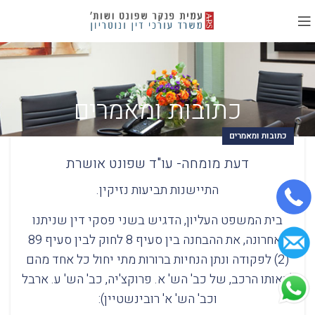
כתובות ומאמרים
כתובות ומאמרים
דעת מומחה- עו"ד שפונט אושרת
התיישנות תביעות נזיקין.
בית המשפט העליון, הדגיש בשני פסקי דין שניתנו
לאחרונה, את ההבחנה בין סעיף 8 לחוק לבין סעיף 89
(2) לפקודה ונתן הנחיות ברורות מתי יחול כל אחד מהם
(באותו הרכב, של כב' הש' א. פרוקצ'יה, כב' הש' ע. ארבל
וכב' הש' א' רובינשטיין):