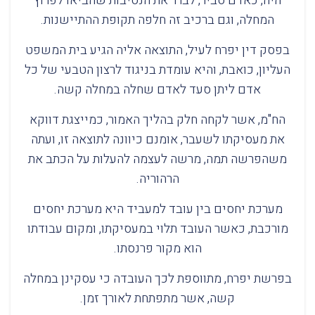
היה, כאדם סביר, לברר את הנסיבות שהביאו לפרוץ
המחלה, וגם ברכיב זה חלפה תקופת ההתיישנות.
בפסק דין יפרח לעיל, התוצאה אליה הגיע בית המשפט
העליון, כואבת, והיא עומדת בניגוד לרצון הטבעי של כל
אדם ליתן סעד לאדם שחלה במחלה קשה.
הח"מ, אשר לקחה חלק בהליך האמור, כמייצגת דווקא
את מעסיקתו לשעבר, אומנם כיוונה לתוצאה זו, ועתה
משהפרשה תמה, מרשה לעצמה להעלות על הכתב את
הרהוריה.
מערכת יחסים בין עובד למעביד היא מערכת יחסים
מורכבת, כאשר העובד תלוי במעסיקתו, ומקום עבודתו
הוא מקור פרנסתו.
בפרשת יפרח, מתווספת לכך העובדה כי עסקינן במחלה
קשה, אשר מתפתחת לאורך זמן.