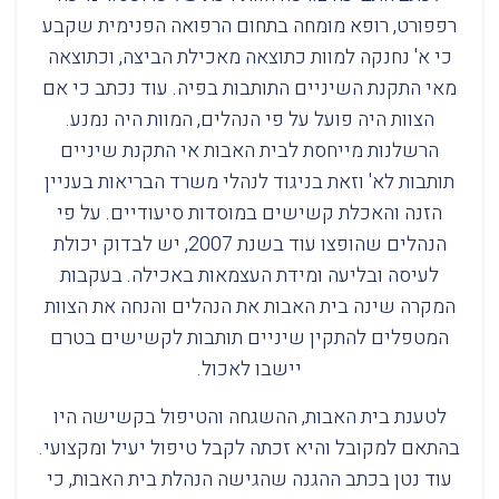
רפפורט, רופא מומחה בתחום הרפואה הפנימית שקבע
כי א' נחנקה למוות כתוצאה מאכילת הביצה, וכתוצאה
מאי התקנת השיניים התותבות בפיה. עוד נכתב כי אם
הצוות היה פועל על פי הנהלים, המוות היה נמנע.
הרשלנות מייחסת לבית האבות אי התקנת שיניים
תותבות לא' וזאת בניגוד לנהלי משרד הבריאות בעניין
הזנה והאכלת קשישים במוסדות סיעודיים. על פי
הנהלים שהופצו עוד בשנת 2007, יש לבדוק יכולת
לעיסה ובליעה ומידת העצמאות באכילה. בעקבות
המקרה שינה בית האבות את הנהלים והנחה את הצוות
המטפלים להתקין שיניים תותבות לקשישים בטרם
יישבו לאכול.
לטענת בית האבות, ההשגחה והטיפול בקשישה היו
בהתאם למקובל והיא זכתה לקבל טיפול יעיל ומקצועי.
עוד נטן בכתב ההגנה שהגישה הנהלת בית האבות, כי