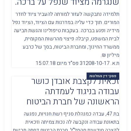
שנגרמה מציוד שנפל על ברכה.
תלמידה נתבקשה לעזור למורתה להעביר ציוד לחדר
המורים. תוך כדי עליה במדרגות עם הציוד, הציוד נפל
מידיה ופגע בברכה. בעקבות טיפולינו והגשת תביעה
לבית המשפט, קיבלה פיצוי מהרשות המקומית,
ממשרד החינוך, ומחברת הביטוח, בסך של כרבע
מיליון ₪.
ת.א. 31208-10-17 פס"ד מיום 15.07.18
פסקי דין והחלטות
זכאית לקצבת אובדן כושר
עבודה בניגוד לעמדתה
הראשונה של חברת הביטוח
בת 47, עבדה כמנהלת סניף רשת חנויות, נפגעה
בתאונת עבודה ונקבעה לה נכות צמיתה וזכאית
לקצבה חודשית מהמל"ל. חברת הביטוח דחתה תביעת