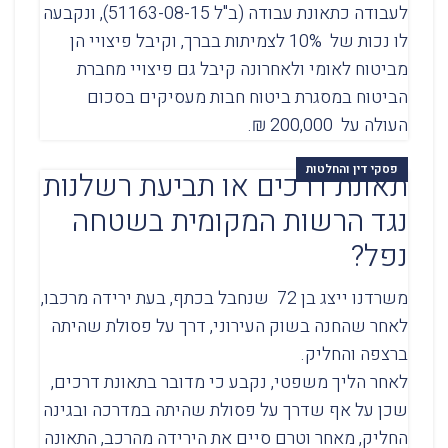
לעבודה כתאונת עבודה (ב"ל 51163-08-15), ונקבעה
לו נכות של 10% לצמיתות בברך, וקיבל פיצויי הן
מביטוח לאומי ולאחרונה קיבל גם פיצויי מחברת
הביטוח במסגרת ביטוח חבות מעסיקים בסכום
העולה על 200,000 ₪.
פסקי דין והחלטות
תאונת דרכים או תביעת רשלנות
נגד הרשות המקומית בשטחה
נפל?
משרדנו ייצג בן 72 שנחבל בכתף, בעת ירידה מרכבו,
לאחר שהחנה בשוק העירוני, דרך על פסולת שהיתה
ברצפה והחליק.
לאחר הליך משפטי, נקבע כי מדובר בתאונת דרכים,
שכן על אף שדרך על פסולת שהיתה במדרכה ובגינה
החליק, מאחר וטרם סיים את הירידה מהרכב, התאונה