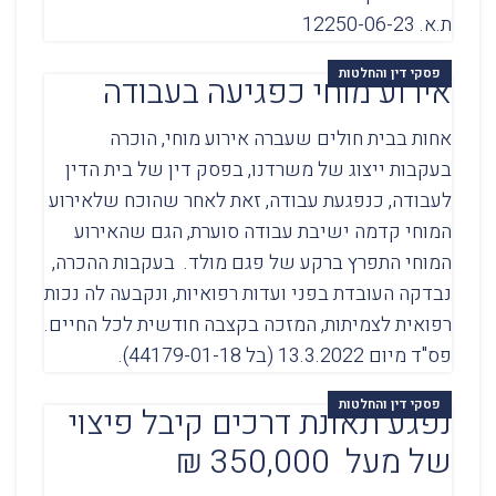
ת.א. 12250-06-23
פסקי דין והחלטות
אירוע מוחי כפגיעה בעבודה
אחות בבית חולים שעברה אירוע מוחי, הוכרה
בעקבות ייצוג של משרדנו, בפסק דין של בית הדין
לעבודה, כנפגעת עבודה, זאת לאחר שהוכח שלאירוע
המוחי קדמה ישיבת עבודה סוערת, הגם שהאירוע
המוחי התפרץ ברקע של פגם מולד. בעקבות ההכרה,
נבדקה העובדת בפני ועדות רפואיות, ונקבעה לה נכות
רפואית לצמיתות, המזכה בקצבה חודשית לכל החיים.
פס"ד מיום 13.3.2022 (בל 44179-01-18).
פסקי דין והחלטות
נפגע תאונת דרכים קיבל פיצוי
של מעל 350,000 ₪