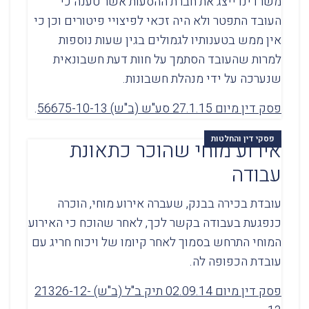
משרדינו ייצג את חברת ההסעות אשר טענה כי
העובד התפטר ולא היה זכאי לפיצויי פיטורים וכן כי
אין ממש בטענותיו לגמולים בגין שעות נוספות
למרות שהעובד הסתמך על חוות דעת חשבונאית
שנערכה על ידי מנהלת חשבונות.
פסק דין מיום 27.1.15 סע"ש (ב"ש) 56675-10-13
.
פסקי דין והחלטות
אירוע מוחי שהוכר כתאונת
עבודה
עובדת בכירה בבנק, שעברה אירוע מוחי, הוכרה
כנפגעת בעבודה בקשר לכך, לאחר שהוכח כי האירוע
המוחי התרחש בסמוך לאחר קיומו של ויכוח חריג עם
עובדת הכפופה לה.
פסק דין מיום 02.09.14 תיק ב"ל (ב"ש) 21326-12-