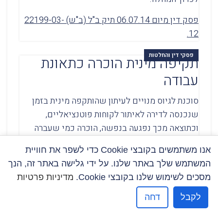
פסק דין מיום 06.07.14 תיק ב"ל (ב"ש) 22199-03-
12.
פסקי דין והחלטות
תקיפה מינית הוכרה כתאונת
עבודה
סוכנת לגיוס מנויים לעיתון שהותקפה מינית בזמן
שנכנסה לדירה לאיתור לקוחות פוטנציאליים,
וכתוצאה מכך נפגעה בנפשה, הוכרה כמי שעברה
תאונת עבודה.
אנו משתמשים בקובצי Cookie כדי לשפר את חוויית
פסק דין מיום 18.6.14 תיק ב"ל (ב"ש) 29707-04-
המשתמש שלך באתר שלנו. על ידי גלישה באתר זה, הנך
11.
מסכים לשימוש שלנו בקובצי Cookie.
מדיניות פרטיות
לקבל
דחה
פסקי דין והחלטות
מחלת כבד שומני הוכרה