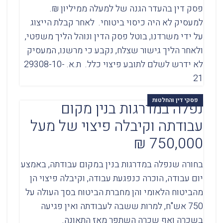
פסק דין בהעדר הגנה של למעלה ממיליון ₪.
למעסיק לא היה כיסוי ביטוחי. לאחר קבלת הייצוג
על ידי משרדנו, בוטל פסק הדין ונוהל הליך משפטי,
ולאחר הליך גישור שצלח, נקבע כי מרשנו, המעסיק
לא ידרש לשלם לתובע פיצוי כלל. ת.א. 29308-10-
21
פסקי דין והחלטות
נפלה במדרגות בנין מקום
עבודתה וקיבלה פיצוי של מעל
750,000 ₪
בחורה שנפלה במדרגות בנין במקום עבודתה, באמצע
יום עבודה, הוכרה כנפגעת עבודה, וקיבלה פיצוי הן
מהביטוח הלאומי והן מחברת הביטוח בסך העולה על
750 אש"ח, למרות ששבה לעבודתה ואין פגיעה
בשכרה ואף שכרה השתפר מאז התאונה.