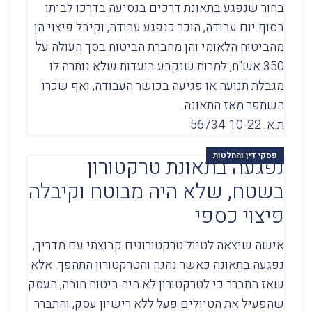
בחור שנפגע בתאונת דרכים בנסיעה בדרכו לביתו
בסוף יום עבודה, הוכר כנפגע עבודה, וקיבל פיצוי הן
מהביטוח הלאומי והן מחברת הביטוח בסך העולה על
350 אש"ח, למרות שנקבע בועדות שלא נותרה לו
מגבלת תנועה או פגיעה בכושר העבודה, ואף שכרו
השתפר מאז התאונה.
ת.א. 56734-10-22
פסקי דין והחלטות
נפגעה בתאונת טרקטורון
בשטח, שלא היה מבוטח וקיבלה
פיצוי כספי
אישה שיצאה לטיול טרקטורונים קבוצתי עם מדריך,
נפגעה בתאונה כאשר נהגה והטרקטורון התהפך. אלא
שאז התברר כי לטרקטורון לא היה ביטוח חובה, העסק
שהפעיל את הטיולים פעל ללא רישיון עסק, והתברר