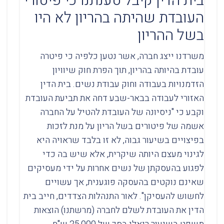
בית הדין קיבל טענתנו כי פיטורי
העובדת שהיתה בהריון לא היו
בשל ההריון
משרדנו ייצג חברה, אשר נטען כלפיה כי פיטרה
עובדת בהיותה בהריון, תוך הפרת חוק שיוויון
הזדמנויות בעבודה וחוק עבודת נשים. בית הדין
האזורי לעבודה בבאר-שבע דחה את תביעת העובדת
וקבע כי "ניסיונה של העובדת להטיל על החברה
אשמה של פיטורים בשל הריון על מנת לזכות
בפיצויים בשיעור גבוה, לא זו בלבד שראויה היא
לגינוי מעצם היותה שיקרית, אלא שיש בה כדי
לפגוע בהעסקתן של נשים אחרות על ידי מעסיקים
שאינם נוקטים בהעסקה פוגענית, אך עשויים
לחשוש להעסיקן". לאור התנהלות הצדדים, חייב בית
הדין את העובדת לשלם לחברה (מרשתנו) הוצאות