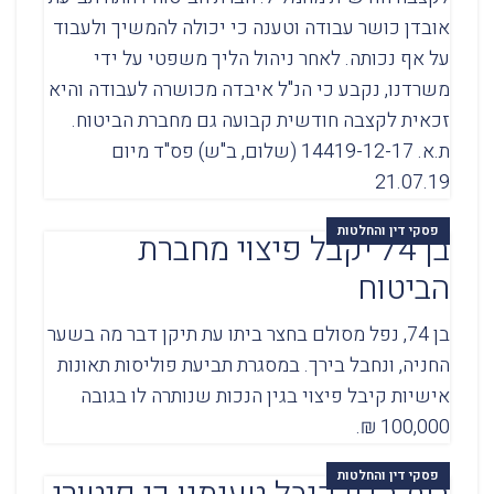
אובדן כושר עבודה וטענה כי יכולה להמשיך ולעבוד
על אף נכותה. לאחר ניהול הליך משפטי על ידי
משרדנו, נקבע כי הנ"ל איבדה מכושרה לעבודה והיא
זכאית לקצבה חודשית קבועה גם מחברת הביטוח.
ת.א. 14419-12-17 (שלום, ב"ש) פס"ד מיום
21.07.19
פסקי דין והחלטות
בן 74 יקבל פיצוי מחברת
הביטוח
בן 74, נפל מסולם בחצר ביתו עת תיקן דבר מה בשער
החניה, ונחבל בירך. במסגרת תביעת פוליסות תאונות
אישיות קיבל פיצוי בגין הנכות שנותרה לו בגובה
100,000 ₪.
פסקי דין והחלטות