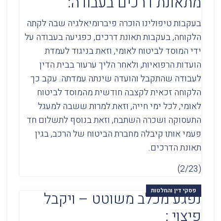
מתאונת דרכים בעבודה:
בעקבות טיפולינו הוכרה פיברומיאלגיה שבה לקתה
הלקוחה, בעקבות תאונת דרכים, כפגיעה בעבודה על
ידי המוסד לביטוח לאומי, וזאת בניגוד לעמדת
הועדות הרפואיות, ולאחר הליך ערעור בבית הדין
לעבודה שהתקבל והועדה שינתה עמדתה. עקב כך
הלקוחה זכאית לקצבה חודשית מהמוסד לביטוח
לאומי, לכל ימי חייה, וזאת למרות ששבה למעגל
התעסוקה ושכרה השתבח, וזאת בנוסף לתשלום חד
פעמי אותו קיבלה מחברת הביטוח של הרכב, בגין
תאונת הדרכים.
(2/23)
פסקי דין והחלטות
נפגע מכלב משוטט – ויקבל
פיצוי :