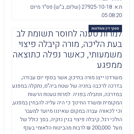
ת.א. 27925-10-18 (שלום, ב"ש) פס"ד מיום
05.08.20.
פסקי דין והחלטות
למרות טענה לחוסר תשומת לב
בעת הליכה, מורה קיבלה פיצוי
משמעותי, כאשר נפלה כתוצאה
ממפגע
משרדנו ייצג מורה בתיכון, אשר בסוף יום עבודה,
בדרכה לרכבה בחניה של שטח ביה"ס, נתקלה במפגע
במדרכה, ונחבלה בפניה. למרות טענות הרשות
המקומית ומשרד החינוך כי היה עליה להבחין במפגע,
וכי לכאורה עברה במקום שאיננו מיועד למעבר
הולכי רגל, קיבלה פיצוי בגין נזקיה, בסך כולל של
מעל 200,000 ₪ לרבות מהביטוח הלאומי בענף