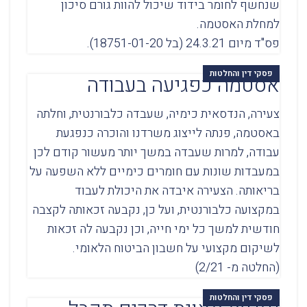
שנחשף לחומר בידוד שיכול להוות גורם סיכון
למחלת האסטמה.
פס"ד מיום 24.3.21 (בל 18751-01-20).
פסקי דין והחלטות
אסטמה כפגיעה בעבודה
צעירה, הנדסאית כימיה, שעבדה כלבורנטית, וחלתה
באסטמה, פנתה לייצוג משרדנו והוכרה כנפגעת
עבודה, למרות שעבדה במשך יותר מעשור קודם לכן
במעבדות שונות עם חומרים כימיים ללא השפעה על
בריאותה. הצעירה איבדה את היכולת לעבוד
במקצועה כלבורנטית, ועל כן, נקבעה זכאותה לקצבה
חודשית למשך כל ימי חייה, וכן נקבעה לה זכאות
לשיקום מקצועי על חשבון הביטוח הלאומי.
(החלטה מ- 2/21)
פסקי דין והחלטות