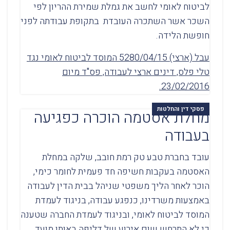
לביטוח לאומי לחשב את גמלת שמירת ההריון לפי
השכר אשר השתכרה העובדת בתקופת עבודתה לפני
חופשת הלידה.
עבל (ארצי) 5280/04/15 המוסד לביטוח לאומי נגד
טלי פלס, דינים ארצי לעבודה, פס"ד מיום
23/02/2016.
פסקי דין והחלטות
מחלת אסטמה הוכרה כפגיעה
בעבודה
עובד בחברת טבע טק רמת חובב, שלקה במחלת
האסטמה בעקבות חשיפה חד פעמית לחומר כימי,
הוכר לאחר הליך משפטי שניהל בבית הדין לעבודה
באמצעות משרדינו, כנפגע עבודה, בניגוד לעמדת
המוסד לביטוח לאומי, ובניגוד לעמדת החברה שטענה
כי לא התרחש שום אירוע של דליפה באותו מועד.