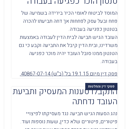
טנטון הוכר כפגיעה בעבודה
המוסד לביטוח לאומי הכיר בירידה בשמיעה של
פחח ובעל עסק לפחחות אך דחה תביעתו להכרה
בטנטון כפגיעה בעבודה.
העובד הגיש תביעה לבית הדין לעבודה באמצעות
משרדינו, ובית הדין קיבל את התביעה וקבע כי גם
הטנטון ממנו סובל העובד יהיה מוכר כפגיעה
בעבודה.
פסק דין מיום 19.1.15 בל' (ב"ש) 40867-07-14.
פסקי דין והחלטות
התקבלו טענות המעסיק ותביעת
העובד נדחתה
נהג הסעות הגיש תביעה נגד מעסיקתו לפיצויי
פיטורים, פיטורים שלא כדין, שעות נוספות ועוד.