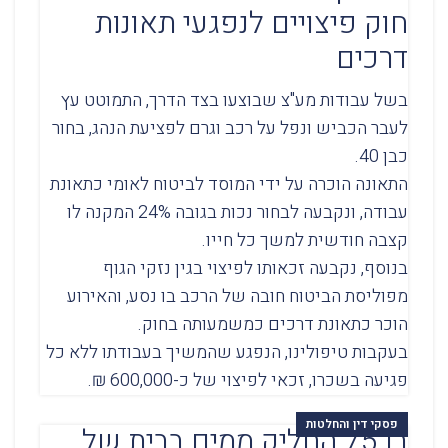
חוק פיצויים לנפגעי תאונות
דרכים
בשל עבודות מע"צ שבוצעו בצד הדרך, התמוטט עץ
לעבר הכביש ונפל על רכב וגרם לפציעת הנהג, בחור
כבן 40.
התאונה הוכרה על ידי המוסד לביטוח לאומי כתאונת
עבודה, ונקבעה לבחור נכות בגובה 24% המקנה לו
קצבה חודשית למשך כל חייו.
בנוסף, נקבעה זכאותו לפיצוי בגין נזקי הגוף
מפוליסת הביטוח חובה של הרכב בו נסע, והאירוע
הוכר כתאונת דרכים כמשמעותה בחוק.
בעקבות טיפולינו, הנפגע שהמשיך בעבודתו ללא כל
פגיעה בשכרו, זכאי לפיצוי של כ-600,000 ₪.
פסקי דין והחלטות
בן 75 החליק ממים בבית של