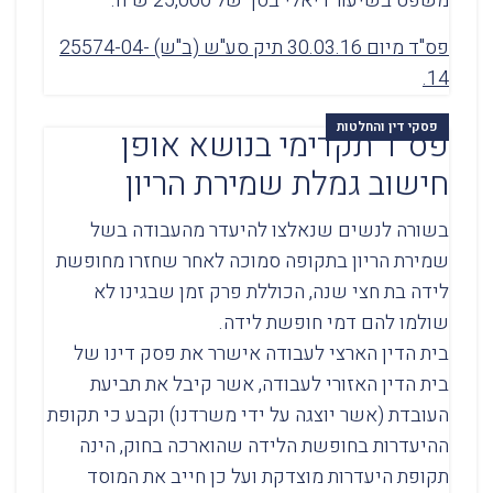
משפט בשיעור ריאלי בסך של 25,000 ש"ח.
פס"ד מיום 30.03.16 תיק סע"ש (ב"ש) 25574-04-
14.
פסקי דין והחלטות
פס"ד תקדימי בנושא אופן
חישוב גמלת שמירת הריון
בשורה לנשים שנאלצו להיעדר מהעבודה בשל
שמירת הריון בתקופה סמוכה לאחר שחזרו מחופשת
לידה בת חצי שנה, הכוללת פרק זמן שבגינו לא
שולמו להם דמי חופשת לידה.
בית הדין הארצי לעבודה אישרר את פסק דינו של
בית הדין האזורי לעבודה, אשר קיבל את תביעת
העובדת (אשר יוצגה על ידי משרדנו) וקבע כי תקופת
ההיעדרות בחופשת הלידה שהוארכה בחוק, הינה
תקופת היעדרות מוצדקת ועל כן חייב את המוסד