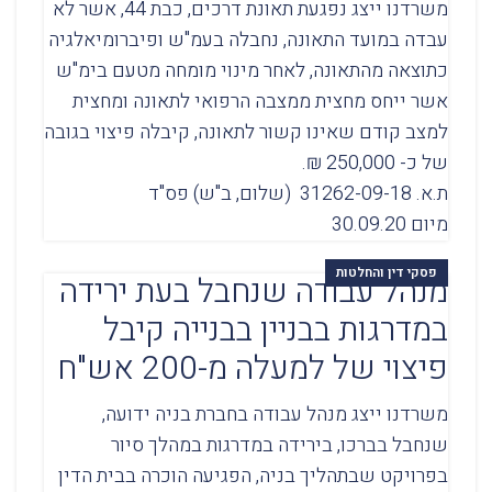
משרדנו ייצג נפגעת תאונת דרכים, כבת 44, אשר לא
עבדה במועד התאונה, נחבלה בעמ"ש ופיברומיאלגיה
כתוצאה מהתאונה, לאחר מינוי מומחה מטעם בימ"ש
אשר ייחס מחצית ממצבה הרפואי לתאונה ומחצית
למצב קודם שאינו קשור לתאונה, קיבלה פיצוי בגובה
של כ- 250,000 ₪.
ת.א. 31262-09-18 (שלום, ב"ש) פס"ד
מיום 30.09.20
פסקי דין והחלטות
מנהל עבודה שנחבל בעת ירידה
במדרגות בבניין בבנייה קיבל
פיצוי של למעלה מ-200 אש"ח
משרדנו ייצג מנהל עבודה בחברת בניה ידועה,
שנחבל בברכו, בירידה במדרגות במהלך סיור
בפרויקט שבתהליך בניה, הפגיעה הוכרה בבית הדין