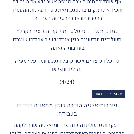
אף שמדובר היה בעובד מנוסה אשר ידע את העבודה
והכיר את המקום בו נפגע, וזאת נוכח רשלנות המעסיק
בהפרת הוראות הבטיחות בעבודה.
כמו כן משרדנו טיפל גם מול קרן הפנסיה בקבלת
תשלומים חודשיים בגין אובדן כושר עבודתו שנגרם
בעקבות התאונה.
סך כל הפיצויים אשר קיבל הנפגע עמד על למעלה
ממיליון וחצי ₪.
(4/24)
פסקי דין והחלטות
פיברומיאלגיה הוכרה כנזק מתאונת דרכים
בעבודה:
בעקבות טיפולינו הוכרה פיברומיאלגיה שבה לקתה
הלקוחה, בעקבות תאונת דרכים, כפגיעה בעבודה על ידי