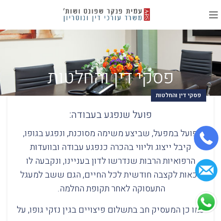
פסקי דין והחלטות
פסקי דין והחלטות
פועל שנפגע בעבודה:
פועל במפעל, שביצע משימה מסוכנת, ונפגע בגופו,
קיבל ייצוג וליווי בהכרה כנפגע עבודה ובוועדות
הרפואיות הרבות שנדרשו לדון בעניינו, ונקבעה לו
זכאות לקצבה חודשית לכל החיים, הגם ששב למעגל
התעסוקה לאחר תקופת החלמה.
כמו כן המעסיק חב בתשלום פיצויים בגין נזקי גופו, על