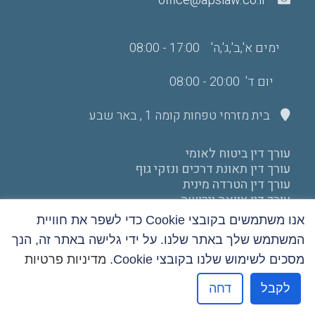
office@apslaw.co.il
ימים א',ב',ג',ה' 17:00 - 08:00
יום ד' 20:00 - 08:00
בית מזרחי טפחות קומה 1 , באר שבע
עורך דין ביטוח לאומי
עורך דין תאונת דרכים ונזקי גוף
עורך דין הטרדה מינית
עורך דין צוואה וירושה
עורך דין דיני עבודה
אנו משתמשים בקובצי Cookie כדי לשפר את חוויית
הצהרת נגישות
המשתמש שלך באתר שלנו. על ידי גלישה באתר זה, הנך
מסכים לשימוש שלנו בקובצי Cookie.
מדיניות פרטיות
מדיניות פרטיות
לקבל
דחה
אפיק פרסום בניית אתרים