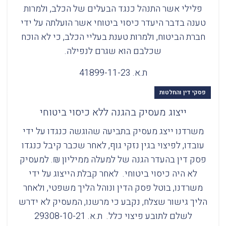
פלילי אשר התנהל כנגד הבעלים של הכלב, ולמרות
טענה בדבר היעדר כיסוי ביטוחי אשר הועלתה על ידי
חברת הביטוח, ולמרות טענת בעליי הכלב, כי לא הוכח
שכלבם הוא שגרם לנפילה.
ת.א. 41899-11-23
פסקי דין והחלטות
ייצוג מעסיק בהגנה ללא כיסוי ביטוחי
משרדנו ייצג מעסיק בתביעה שהוגשה כנגדו על ידי
עובדו, לפיצוי בגין נזקי גוף, לאחר שכבר קיבל כנגדו
פסק דין בהעדר הגנה של למעלה ממיליון ₪. למעסיק
לא היה כיסוי ביטוחי. לאחר קבלת הייצוג על ידי
משרדנו, בוטל פסק הדין ונוהל הליך משפטי, ולאחר
הליך גישור שצלח, נקבע כי מרשנו, המעסיק לא ידרש
לשלם לתובע פיצוי כלל. ת.א. 29308-10-21