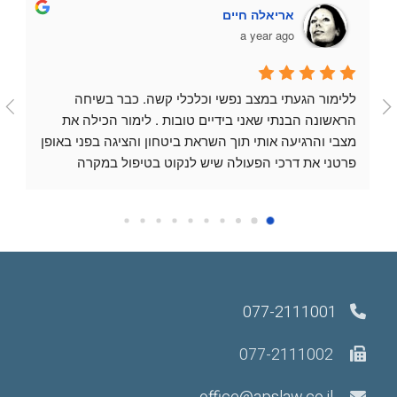
אריאלה חיים
a year ago
ללימור הגעתי במצב נפשי וכלכלי קשה. כבר בשיחה 
הראשונה הבנתי שאני בידיים טובות . לימור הכילה את 
מצבי והרגיעה אותי תוך השראת ביטחון והציגה בפני באופן 
פרטני את דרכי הפעולה שיש לנקוט בטיפול במקרה 
שלי.לאורך כל הייצוג בבית המשפט וכן בוועדות מול נציגי 
הביטוח הלאומי היא תמכה ללא הפסקה תוך השקעת 
מאמצים הראויים להערכה . בכל התהליך היא האמינה 
שתשיג את המייטב עבורי וכך היה.עורכת דין הראוייה 
להערצה ולשבח. נלחמת עבור לקוחותיה ביושר ואיננה 
מתייאשת תוך מציאת פתרונות לכל בעיה.שפר מזלי 
077-2111001
שלימור מלווה אותי במקרה שלי.תודה לימור מקרב לב.
077-2111002