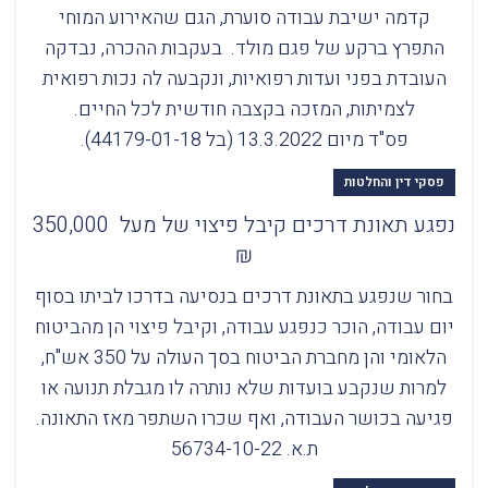
קדמה ישיבת עבודה סוערת, הגם שהאירוע המוחי
התפרץ ברקע של פגם מולד. בעקבות ההכרה, נבדקה
העובדת בפני ועדות רפואיות, ונקבעה לה נכות רפואית
לצמיתות, המזכה בקצבה חודשית לכל החיים.
פס"ד מיום 13.3.2022 (בל 44179-01-18).
פסקי דין והחלטות
נפגע תאונת דרכים קיבל פיצוי של מעל 350,000
₪
בחור שנפגע בתאונת דרכים בנסיעה בדרכו לביתו בסוף
יום עבודה, הוכר כנפגע עבודה, וקיבל פיצוי הן מהביטוח
הלאומי והן מחברת הביטוח בסך העולה על 350 אש"ח,
למרות שנקבע בועדות שלא נותרה לו מגבלת תנועה או
פגיעה בכושר העבודה, ואף שכרו השתפר מאז התאונה.
ת.א. 56734-10-22