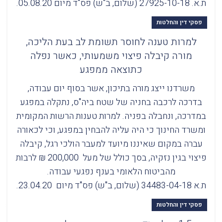
ת.א. 27925-10-18 (שלום, ב"ש) פס"ד מיום 05.08.20.
פסקי דין והחלטות
למרות טענה לחוסר תשומת לב בעת הליכה,
מורה קיבלה פיצוי משמעותי, כאשר נפלה
כתוצאה ממפגע
משרדנו ייצג מורה בתיכון, אשר בסוף יום עבודה,
בדרכה לרכבה בחניה של שטח ביה"ס, נתקלה במפגע
במדרכה, ונחבלה בפניה. למרות טענות הרשות המקומית
ומשרד החינוך כי היה עליה להבחין במפגע, וכי לכאורה
עברה במקום שאיננו מיועד למעבר הולכי רגל, קיבלה
פיצוי בגין נזקיה, בסך כולל של מעל 200,000 ₪ לרבות
מהביטוח הלאומי בענף נפגעי עבודה.
ת.א 34483-04-18 (שלום, ב"ש) פס"ד מיום 23.04.20.
פסקי דין והחלטות