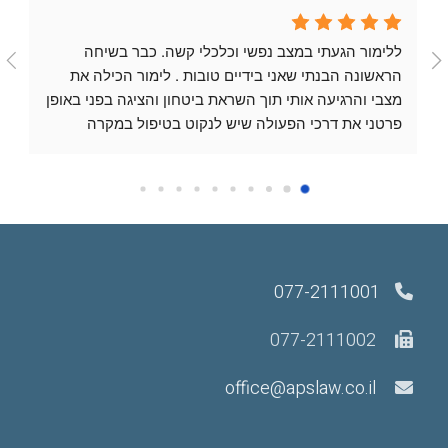
ללימור הגעתי במצב נפשי וכלכלי קשה. כבר בשיחה 
הראשונה הבנתי שאני בידיים טובות . לימור הכילה את 
מצבי והרגיעה אותי תוך השראת ביטחון והציגה בפני באופן 
פרטני את דרכי הפעולה שיש לנקוט בטיפול במקרה 
שלי.לאורך כל הייצוג בבית המשפט וכן בוועדות מול נציגי 
הביטוח הלאומי היא תמכה ללא הפסקה תוך השקעת 
מאמצים הראויים להערכה . בכל התהליך היא האמינה 
שתשיג את המייטב עבורי וכך היה.עורכת דין הראוייה 
להערצה ולשבח. נלחמת עבור לקוחותיה ביושר ואיננה 
מתייאשת תוך מציאת פתרונות לכל בעיה.שפר מזלי 
077-2111001
שלימור מלווה אותי במקרה שלי.תודה לימור מקרב לב.
077-2111002
office@apslaw.co.il