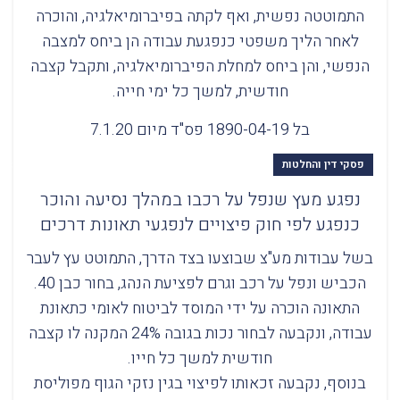
התמוטטה נפשית, ואף לקתה בפיברומיאלגיה, והוכרה
לאחר הליך משפטי כנפגעת עבודה הן ביחס למצבה
הנפשי, והן ביחס למחלת הפיברומיאלגיה, ותקבל קצבה
חודשית, למשך כל ימי חייה.
בל 1890-04-19 פס"ד מיום 7.1.20
פסקי דין והחלטות
נפגע מעץ שנפל על רכבו במהלך נסיעה והוכר
כנפגע לפי חוק פיצויים לנפגעי תאונות דרכים
בשל עבודות מע"צ שבוצעו בצד הדרך, התמוטט עץ לעבר
הכביש ונפל על רכב וגרם לפציעת הנהג, בחור כבן 40.
התאונה הוכרה על ידי המוסד לביטוח לאומי כתאונת
עבודה, ונקבעה לבחור נכות בגובה 24% המקנה לו קצבה
חודשית למשך כל חייו.
בנוסף, נקבעה זכאותו לפיצוי בגין נזקי הגוף מפוליסת