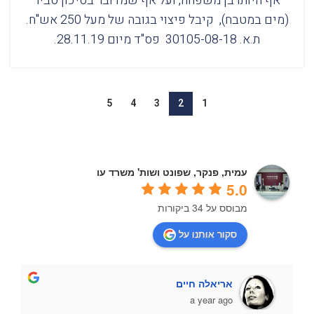
אף היותו בן משפחה, ועל אף שמדובר בסיכון סביר
(מים במטבח), קיבל פיצוי בגובה של מעל 250 אש"ח.
ת.א. 30105-08-18 פס"ד מיום 28.11.19.
5
4
3
2
1
עמית, פנקר, שפונט ושות' משרד עו
5.0
מבוסס על 34 ביקורות
סקור אותנו על
אריאלה חיים
a year ago